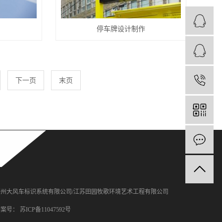
停车牌设计制作
下一页
末页
1
苏州大风车标识系统有限公司/江苏田园牧歌环境艺术工程有限公司
备案号：
苏ICP备11047592号